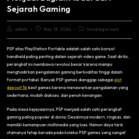
Sejarah Gaming
admin
May 13, 2026
Uncategorized
PSP atau PlayStation Portable adalah salah satu konsol
handheld paling penting dalam sejarah video game. Saat dirilis,
perangkat ini membawa revolusi besar karena mampu
menghadirkan pengalaman gaming berkualitas tinggi dalam
format portabel. Banyak PSP games dianggap sebagai
slot
deposit 5k
best games karena menawarkan pengalaman yang
sederhana, mudah diakses, dan penuh kenangan.
Pada masa kejayaannya, PSP menjadi salah satu perangkat
gaming paling populer di dunia. Desainnya modern, ringkas, dan
memiliki kemampuan multimedia yang luas. Namun daya tarik
utamanya tetap berada pada koleksi PSP games yang sangat