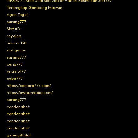
MESIR77 - Situs Judi Slot Gacor Hari Ini Resmi dan Slot777
Terlengkap Gampang Maxwin
Agen Togel
sarang777
Slot 4D
royalqq
hiburan138
slot gacor
sarang777
ceria777
viralslot77
coba777
https://cemara777.com/
https://awtarmedia.com/
sarang777
cendanabet
cendanabet
cendanabet
cendanabet
geleng81 slot