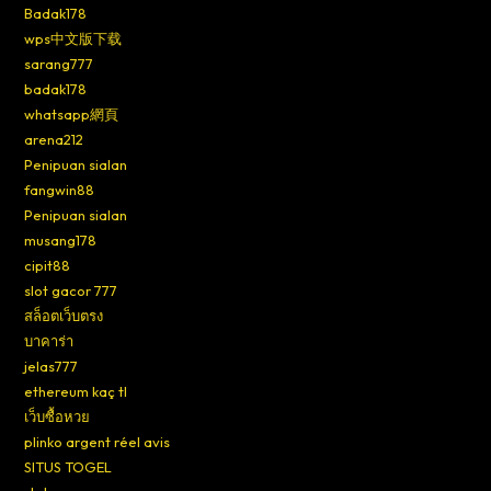
Badak178
wps中文版下载
sarang777
badak178
whatsapp網頁
arena212
Penipuan sialan
fangwin88
Penipuan sialan
musang178
cipit88
slot gacor 777
สล็อตเว็บตรง
บาคาร่า
jelas777
ethereum kaç tl
เว็บซื้อหวย
plinko argent réel avis
SITUS TOGEL