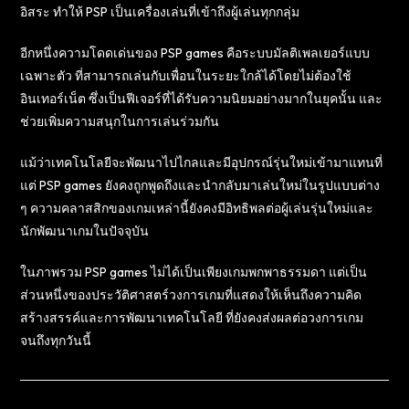
อิสระ ทำให้ PSP เป็นเครื่องเล่นที่เข้าถึงผู้เล่นทุกกลุ่ม
อีกหนึ่งความโดดเด่นของ PSP games คือระบบมัลติเพลเยอร์แบบ
เฉพาะตัว ที่สามารถเล่นกับเพื่อนในระยะใกล้ได้โดยไม่ต้องใช้
อินเทอร์เน็ต ซึ่งเป็นฟีเจอร์ที่ได้รับความนิยมอย่างมากในยุคนั้น และ
ช่วยเพิ่มความสนุกในการเล่นร่วมกัน
แม้ว่าเทคโนโลยีจะพัฒนาไปไกลและมีอุปกรณ์รุ่นใหม่เข้ามาแทนที่
แต่ PSP games ยังคงถูกพูดถึงและนำกลับมาเล่นใหม่ในรูปแบบต่าง
ๆ ความคลาสสิกของเกมเหล่านี้ยังคงมีอิทธิพลต่อผู้เล่นรุ่นใหม่และ
นักพัฒนาเกมในปัจจุบัน
ในภาพรวม PSP games ไม่ได้เป็นเพียงเกมพกพาธรรมดา แต่เป็น
ส่วนหนึ่งของประวัติศาสตร์วงการเกมที่แสดงให้เห็นถึงความคิด
สร้างสรรค์และการพัฒนาเทคโนโลยี ที่ยังคงส่งผลต่อวงการเกม
จนถึงทุกวันนี้