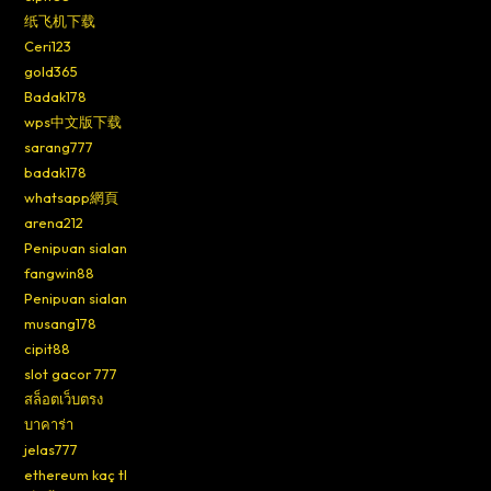
纸飞机下载
Ceri123
gold365
Badak178
wps中文版下载
sarang777
badak178
whatsapp網頁
arena212
Penipuan sialan
fangwin88
Penipuan sialan
musang178
cipit88
slot gacor 777
สล็อตเว็บตรง
บาคาร่า
jelas777
ethereum kaç tl