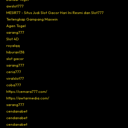
awslot777
MESIR77 - Situs Judi Slot Gacor Hari Ini Resmi dan Slot777
Terlengkap Gampang Maxwin
Agen Togel
sarang777
Slot 4D
royalqq
hiburan138
slot gacor
sarang777
ceria777
viralslot77
coba777
https://cemara777.com/
https://awtarmedia.com/
sarang777
cendanabet
cendanabet
cendanabet