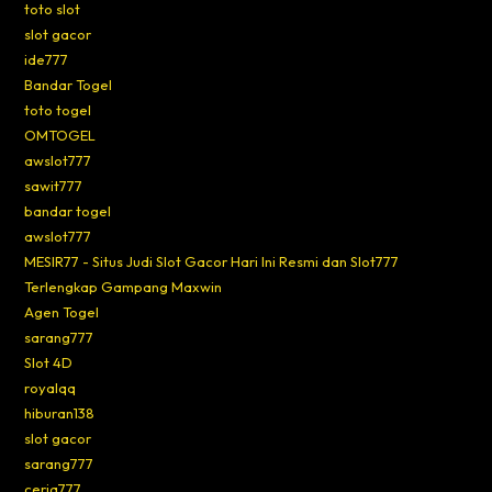
toto slot
slot gacor
ide777
Bandar Togel
toto togel
OMTOGEL
awslot777
sawit777
bandar togel
awslot777
MESIR77 - Situs Judi Slot Gacor Hari Ini Resmi dan Slot777
Terlengkap Gampang Maxwin
Agen Togel
sarang777
Slot 4D
royalqq
hiburan138
slot gacor
sarang777
ceria777