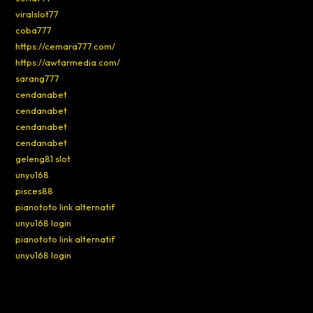
viralslot77
coba777
https://cemara777.com/
https://awtarmedia.com/
sarang777
cendanabet
cendanabet
cendanabet
cendanabet
geleng81 slot
unyu168
pisces88
pianototo link alternatif
unyu168 login
pianototo link alternatif
unyu168 login