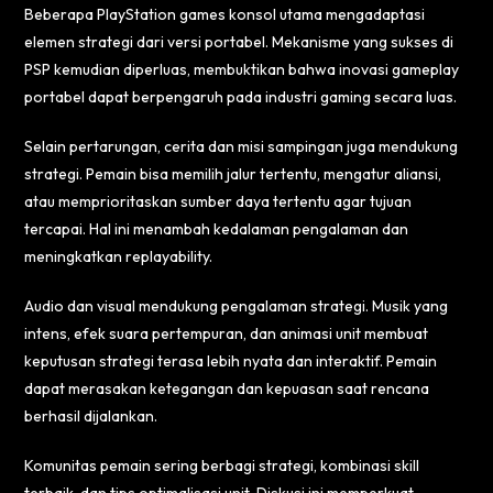
Beberapa PlayStation games konsol utama mengadaptasi
elemen strategi dari versi portabel. Mekanisme yang sukses di
PSP kemudian diperluas, membuktikan bahwa inovasi gameplay
portabel dapat berpengaruh pada industri gaming secara luas.
Selain pertarungan, cerita dan misi sampingan juga mendukung
strategi. Pemain bisa memilih jalur tertentu, mengatur aliansi,
atau memprioritaskan sumber daya tertentu agar tujuan
tercapai. Hal ini menambah kedalaman pengalaman dan
meningkatkan replayability.
Audio dan visual mendukung pengalaman strategi. Musik yang
intens, efek suara pertempuran, dan animasi unit membuat
keputusan strategi terasa lebih nyata dan interaktif. Pemain
dapat merasakan ketegangan dan kepuasan saat rencana
berhasil dijalankan.
Komunitas pemain sering berbagi strategi, kombinasi skill