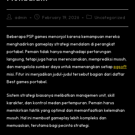
admin
February 19, 2026
Uncategorized
Beberapa PSP games menonjol karena kemampuan mereka
menghadirkan gameplay strategi mendalam di perangkat
portabel. Pemain tidak hanya menghadapi pertarungan
langsung, tetapi juga harus merencanakan, memprediksi musuh,
dan mengelola sumber daya untuk memenangkan setiap
pgsoft
misi. Fitur ini menjadikan judul-judul tersebut bagian dari daftar
Best games portabel.
Sistem strategi biasanya melibatkan manajemen unit, skill
karakter, dan kontrol medan pertempuran. Pemain harus
memikirkan taktik yang optimal dan memanfaatkan kelemahan
musuh. Hal ini membuat gameplay lebih kompleks dan
memuaskan, terutama bagi pecinta strategi.