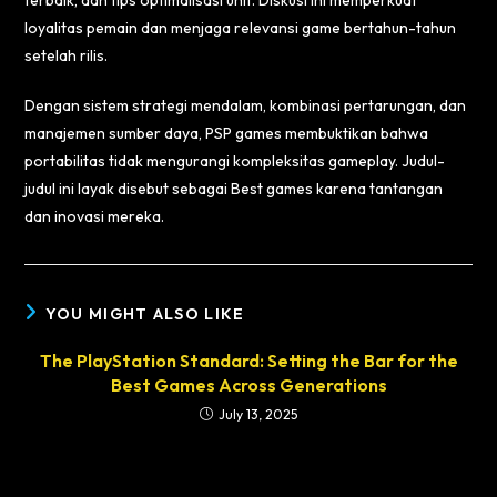
terbaik, dan tips optimalisasi unit. Diskusi ini memperkuat
loyalitas pemain dan menjaga relevansi game bertahun-tahun
setelah rilis.
Dengan sistem strategi mendalam, kombinasi pertarungan, dan
manajemen sumber daya, PSP games membuktikan bahwa
portabilitas tidak mengurangi kompleksitas gameplay. Judul-
judul ini layak disebut sebagai Best games karena tantangan
dan inovasi mereka.
YOU MIGHT ALSO LIKE
The PlayStation Standard: Setting the Bar for the
Best Games Across Generations
July 13, 2025