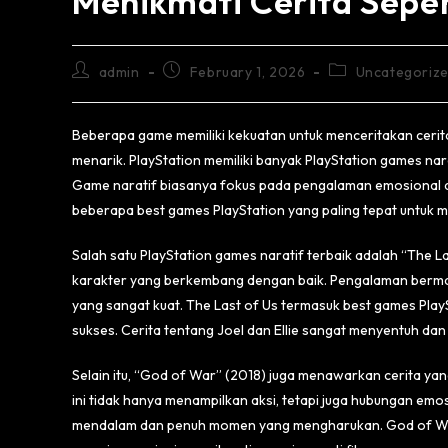
Menikmati Cerita Seper
admin
February 1, 2026
Uncategoriz
Beberapa game memiliki kekuatan untuk menceritakan cerita 
menarik. PlayStation memiliki banyak PlayStation games na
Game naratif biasanya fokus pada pengalaman emosional da
beberapa best games PlayStation yang paling tepat untuk men
Salah satu PlayStation games naratif terbaik adalah “The L
karakter yang berkembang dengan baik. Pengalaman bermain
yang sangat kuat. The Last of Us termasuk best games Play
sukses. Cerita tentang Joel dan Ellie sangat menyentuh da
Selain itu, “God of War” (2018) juga menawarkan cerita ya
ini tidak hanya menampilkan aksi, tetapi juga hubungan emo
mendalam dan penuh momen yang mengharukan. God of War 