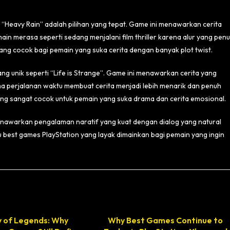
, “Heavy Rain” adalah pilihan yang tepat. Game ini menawarkan cerita
ain merasa seperti sedang menjalani film thriller karena alur yang pen
ng cocok bagi pemain yang suka cerita dengan banyak plot twist.
ang unik seperti “Life is Strange”. Game ini menawarkan cerita yang
ema perjalanan waktu membuat cerita menjadi lebih menarik dan penuh
ang sangat cocok untuk pemain yang suka drama dan cerita emosional.
menawarkan pengalaman naratif yang kuat dengan dialog yang natural
best games PlayStation yang layak dimainkan bagi pemain yang ingin
 of Legends: Why
Why Best Games Continue to