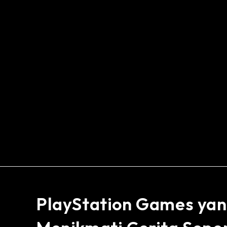
PlayStation Games yan