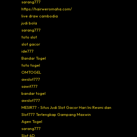
sarang777
https://hairweromaha.com/
live draw cambodia
judi bola
sarang777
toto slot
slot gacor
ide777
Bandar Togel
toto togel
OMTOGEL
awslot777
sawit777
bandar togel
awslot777
MESIR77 - Situs Judi Slot Gacor Hari Ini Resmi dan
Slot777 Terlengkap Gampang Maxwin
Agen Togel
sarang777
Slot 4D