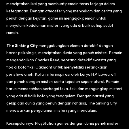
menciptakan ilusi yang membuat pemain terus terjaga dalam
ketegangan. Dengan atmosfer yang mencekam dan cerita yang
penuh dengan kejutan, game ini mengajak pemain untuk
menyelami kedalaman misteri yang ada di balik setiap sudut
rumah.
The Sinking City
menggabungkan elemen detektif dengan
horor psikologis, menciptakan dunia yang penuh misteri. Pemain
mengendalikan Charles Reed, seorang detektif swasta yang
tiba di kota fiksi Oakmont untuk menyelidiki serangkaian
peristiwa aneh. Kota ini terinspirasi oleh karya H.P. Lovecraft
dan penuh dengan misteri serta kejadian supernatural. Pemain
harus memecahkan berbagai teka-teki dan mengungkap misteri
yang ada di balik kota yang tenggelam. Dengan narasi yang
gelap dan dunia yang penuh dengan rahasia, The Sinking City
menawarkan pengalaman misteri yang mendalam.
Kesimpulannya, PlayStation games dengan dunia penuh misteri