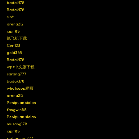
badak178
Badak178
slot
arena212
cipit88
纸飞机下载
Ceri123
gold365
Badak178
wps中文版下载
sarang777
badak178
whatsapp網頁
arena212
Penipuan sialan
fangwin88
Penipuan sialan
musang178
cipit88
slot gacor 777