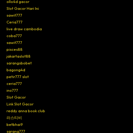
ollo4d gacor
Slot Gacor Hari Ini
sawit777
Ceria777
live draw cambodia
coba777
sawit777
pisces88
jakartaslot88
sarangsbobet
bagong4d
petir777 slot
ceria777
ino777
Slot Gacor
Link Slot Gacor
reddy anna book club
라스티비
betbhai9
sarang777