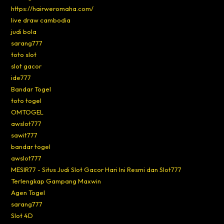
https://hairweromaha.com/
live draw cambodia
judi bola
sarang777
toto slot
slot gacor
ide777
Bandar Togel
toto togel
OMTOGEL
awslot777
sawit777
bandar togel
awslot777
MESIR77 - Situs Judi Slot Gacor Hari Ini Resmi dan Slot777
Terlengkap Gampang Maxwin
Agen Togel
sarang777
Slot 4D