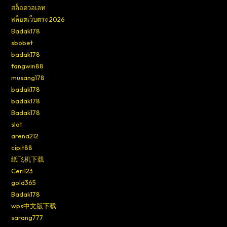
สล็อตวอเลท
สล็อตเว็บตรง 2026
Badak178
sbobet
badak178
fangwin88
musang178
badak178
badak178
Badak178
slot
arena212
cipit88
纸飞机下载
Ceri123
gold365
Badak178
wps中文版下载
sarang777